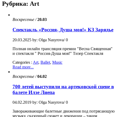
Рубрика:
Art
Воскресенье /
20.03
Спектакль «Россия- Душа моя!» КЗ Зарядье
20.03.2025
by: Olga Nasyrova/
0
Полная онлайн трансляция премии "Весна Священная"
и спектакля " Россия-Душа моя!" Тизер Спектакля
Categories :
Art
,
Ballet
,
Music
Read more...
Воскресенье /
04.02
700 детей выступили на артековской сцене в
балете Илзе Лиепа
04.02.2019
by: Olga Nasyrova/
0
Завораживающие балетные движения под потрясающую
музыку, сказочный сюжет и декорации – таким