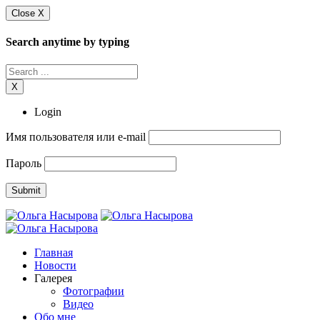
Close X
Search anytime by typing
X
Login
Имя пользователя или e-mail
Пароль
Главная
Новости
Галерея
Фотографии
Видео
Обо мне