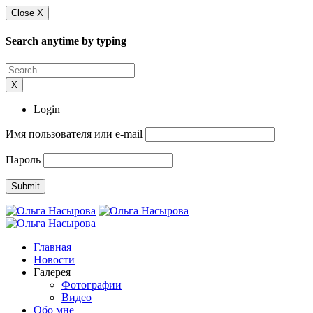
Close X
Search anytime by typing
X
Login
Имя пользователя или e-mail
Пароль
Главная
Новости
Галерея
Фотографии
Видео
Обо мне