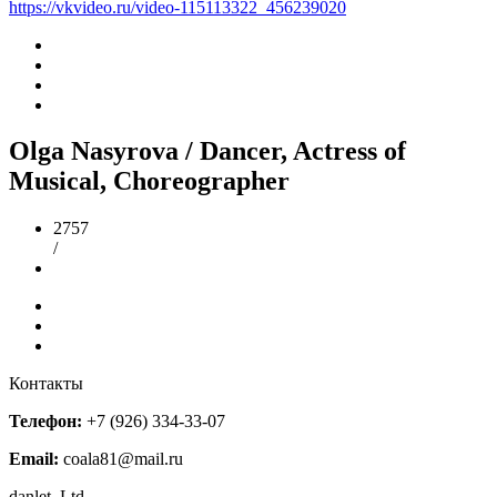
https://vkvideo.ru/video-115113322_456239020
Olga Nasyrova / Dancer, Actress of
Musical, Choreographer
2757
/
Контакты
Телефон:
+7 (926) 334-33-07
Email:
coala81@mail.ru
danlet. Ltd